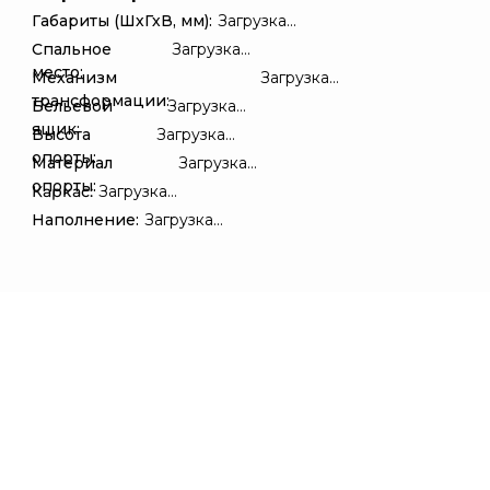
Габариты (ШхГхВ, мм):
Загрузка...
Спальное
Загрузка...
место:
Механизм
Загрузка...
трансформации:
Бельевой
Загрузка...
ящик:
Высота
Загрузка...
опорты:
Материал
Загрузка...
опорты:
Каркас:
Загрузка...
Наполнение:
Загрузка...