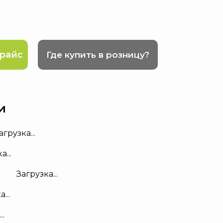
райс
Где купить в розницу?
и
агрузка...
а...
Загрузка...
...
..