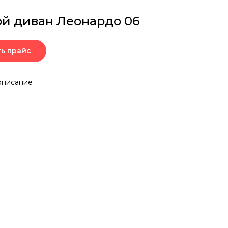
ой диван Леонардо 06
ть прайс
описание