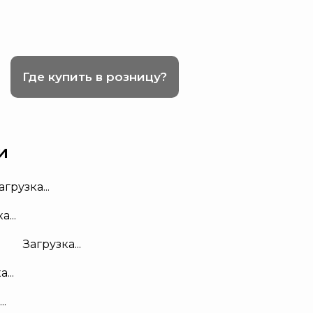
Где купить в розницу?
и
агрузка...
а...
Загрузка...
...
..