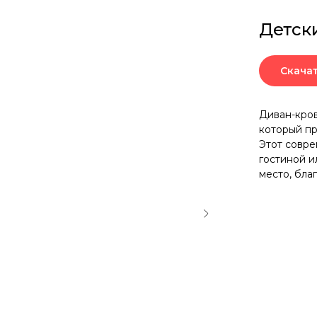
Детск
Скача
Диван-кров
который пр
Этот совре
гостиной и
место, бла