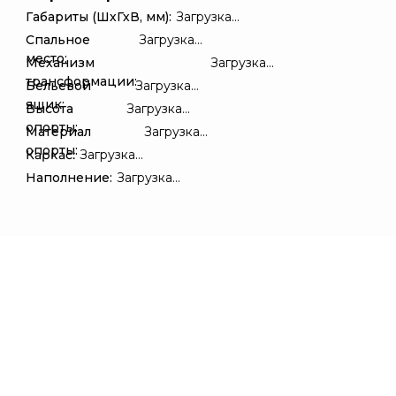
Габариты (ШхГхВ, мм):
Загрузка...
Спальное
Загрузка...
место:
Механизм
Загрузка...
трансформации:
Бельевой
Загрузка...
ящик:
Высота
Загрузка...
опорты:
Материал
Загрузка...
опорты:
Каркас:
Загрузка...
Наполнение:
Загрузка...