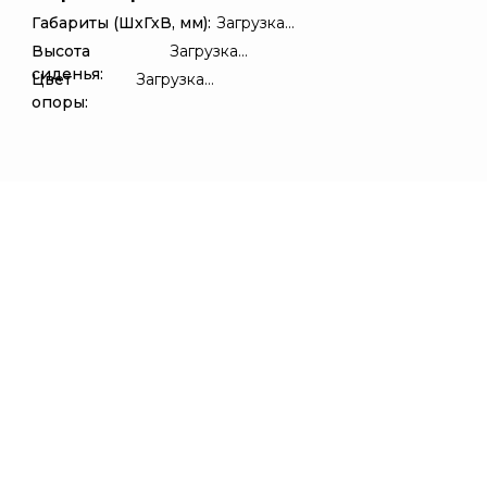
Габариты (ШхГхВ, мм):
Загрузка...
Высота
Загрузка...
сиденья:
Цвет
Загрузка...
опоры: