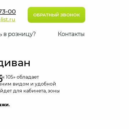
73-00
ОБРАТНЫЙ ЗВОНОК
list.ru
ь в розницу?
Контакты
диван
5
 105» обладает
шним видом и удобной
йдет для кабинета, зоны
ажи.