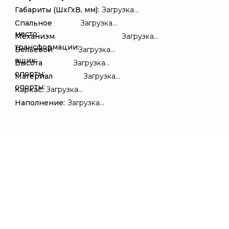
Габариты (ШхГхВ, мм):
Загрузка...
Спальное
Загрузка...
место:
Механизм
Загрузка...
трансформации:
Бельевой
Загрузка...
ящик:
Высота
Загрузка...
опорты:
Материал
Загрузка...
опорты:
Каркас:
Загрузка...
Наполнение:
Загрузка...