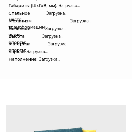
Габариты (ШхГхВ, мм):
Загрузка...
Спальное
Загрузка...
место:
Механизм
Загрузка...
трансформации:
Бельевой
Загрузка...
ящик:
Высота
Загрузка...
опорты:
Материал
Загрузка...
опорты:
Каркас:
Загрузка...
Наполнение:
Загрузка...