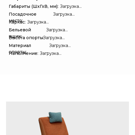
Габариты (ШхГхВ, мм):
Загрузка...
Посадочное
Загрузка...
место:
Каркас:
Загрузка...
Бельевой
Загрузка...
ящик:
Высота опорты:
Загрузка...
Материал
Загрузка...
опорты:
Наполнение:
Загрузка...