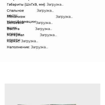
Габариты (ШхГхВ, мм):
Загрузка...
Спальное
Загрузка...
место:
Механизм
Загрузка...
трансформации:
Бельевой
Загрузка...
ящик:
Высота
Загрузка...
опорты:
Материал
Загрузка...
опорты:
Каркас:
Загрузка...
Наполнение:
Загрузка...