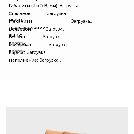
Габариты (ШхГхВ, мм):
Загрузка...
Спальное
Загрузка...
место:
Механизм
Загрузка...
трансформации:
Бельевой
Загрузка...
ящик:
Высота
Загрузка...
опорты:
Материал
Загрузка...
опорты:
Каркас:
Загрузка...
Наполнение:
Загрузка...