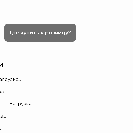
Где купить в розницу?
и
агрузка...
а...
Загрузка...
...
..