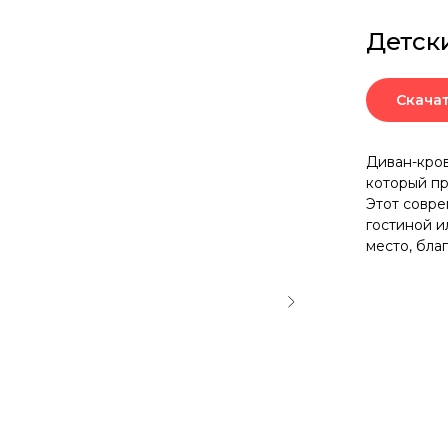
Детск
Скача
Диван-кров
который пр
Этот совре
гостиной и
место, бла