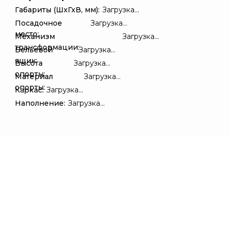
Габариты (ШхГхВ, мм):
Загрузка...
Посадочное
Загрузка...
место:
Механизм
Загрузка...
трансформации:
Бельевой
Загрузка...
ящик:
Высота
Загрузка...
опорты:
Материал
Загрузка...
опорты:
Каркас:
Загрузка...
Наполнение:
Загрузка...