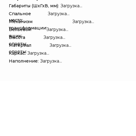
Габариты (ШхГхВ, мм):
Загрузка...
Спальное
Загрузка...
место:
Механизм
Загрузка...
трансформации:
Бельевой
Загрузка...
ящик:
Высота
Загрузка...
опорты:
Материал
Загрузка...
опорты:
Каркас:
Загрузка...
Наполнение:
Загрузка...